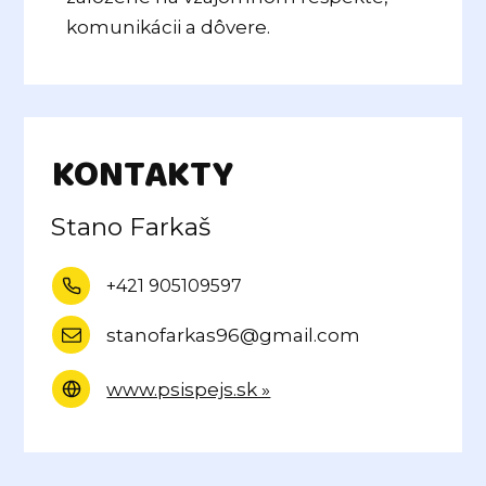
komunikácii a dôvere.
KONTAKTY
Stano Farkaš
+421 905109597
stanofarkas96@gmail.com
www.psispejs.sk »