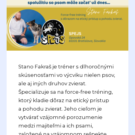
Stano Fakraš je tréner s dlhoročnými
skúsenosťami vo výcviku nielen psov,
ale aj iných druhov zvierat.
Špecializuje sa na force-free tréning,
ktorý kladie dôraz na etický prístup
a pohodu zvierat. Jeho cieľom je
vytvárať vzájomné porozumenie
medzi majiteľmi a ich psami,
založené na vzájomnom rešpekte,