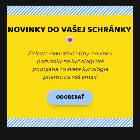
NOVINKY DO VAŠEJ SCHRÁNKY
Získajte exkluzívne tipy, novinky,
pozvánky na kynologické
podujatia zo sveta kynológie
priamo na váš email:
ODOBERAŤ