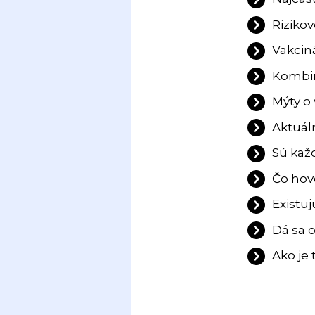
Rizikov
Vakcin
Kombin
Mýty o 
Aktuál
Sú kaž
Čo hovo
Existuj
Dá sa 
Ako je 