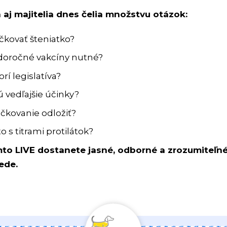
 aj majitelia dnes čelia množstvu otázok:
čkovať šteniatko?
doročné vakcíny nutné?
rí legislatíva?
ú vedľajšie účinky?
očkovanie odložiť?
to s titrami protilátok?
to LIVE dostanete jasné, odborné a zrozumiteľn
ede.