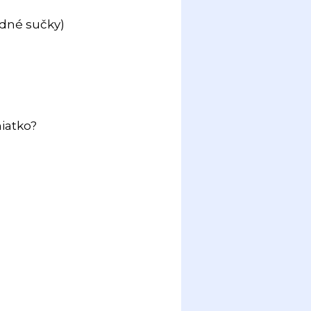
vidné sučky)
iatko?