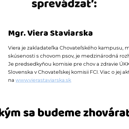
sprevádzať:
Mgr. Viera Staviarska
Viera je zakladateľka Chovateľského kampusu, m
skúsenosti s chovom psov, je medzinárodná rozh
Je predsedkyňou komisie pre chov a zdravie ÚK
Slovenska v Chovateľskej komisii FCI. Viac o jej ak
na
www.vierastaviarska.sk
 kým sa budeme zhovára