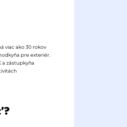
á viac ako 30 rokov
odkyňa pre exteriér.
K a zástupkyňa
tivitách
ť?