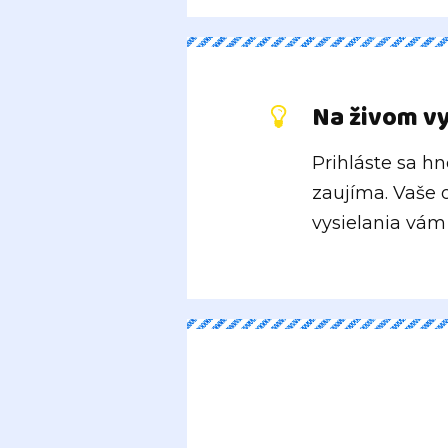
Na živom vy
Prihláste sa h
zaujíma. Vaše o
vysielania vám