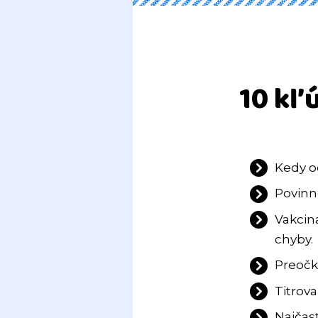
10 kľ
Kedy o
Povinn
Vakcin
chyby.
Preočk
Titrova
Najčast