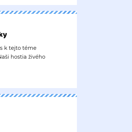
ky
s k tejto téme
Naši hostia živého