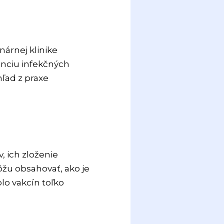
nárnej klinike
enciu infekčných
hľad z praxe
 ich zloženie
môžu obsahovať, ako je
lo vakcín toľko