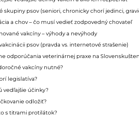
é skupiny psov (seniori, chronicky chorí jedinci, gra
ácia a chov – čo musí vedieť zodpovedný chovateľ
ované vakcíny – výhody a nevýhody
vakcinácii psov (pravda vs. internetové strašenie)
ne odporúčania veterinárnej praxe na Slovenskušten
doročné vakcíny nutné?
rí legislatíva?
ú vedľajšie účinky?
očkovanie odložiť?
to s titrami protilátok?