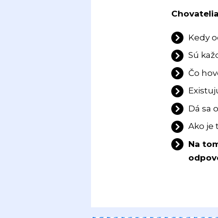
Chovatelia
Kedy o
Sú kaž
Čo hovo
Existuj
Dá sa 
Ako je 
Na tom
odpov