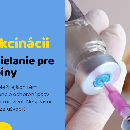
kcinácii
ielanie pre
piny
ôležitejších tém
vencie ochorení psov.
ániť život. Nesprávne
e uškodiť.