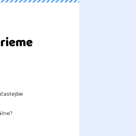
erieme
častejšie
álne?