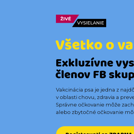
Všetko o va
Exkluzívne vys
členov FB sku
Vakcinácia psa je jedna z najd
v oblasti chovu, zdravia a pre
Správne očkovanie môže zachr
alebo zbytočné očkovanie môž