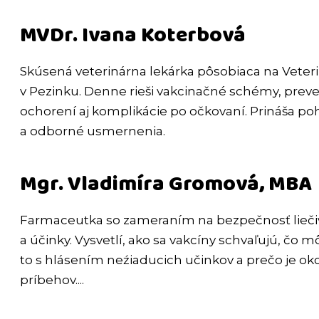
MVDr. Ivana Koterbová
Skúsená veterinárna lekárka pôsobiaca na Veteri
v Pezinku. Denne rieši vakcinačné schémy, prev
ochorení aj komplikácie po očkovaní. Prináša po
a odborné usmernenia.
Mgr. Vladimíra Gromová, MBA
Farmaceutka so zameraním na bezpečnosť liečiv,
a účinky. Vysvetlí, ako sa vakcíny schvaľujú, čo 
to s hlásením neźiaducich učinkov a prečo je oko
príbehov....