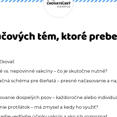
účových tém, ktoré preb
čkovať
é vs. nepovinné vakcíny – čo je skutočne nutné?
ačná schéma pre šteňatá – presné načasovanie a naj
ovanie dospelých psov – každoročne alebo individu
nie protilátok – má zmysel a kedy ho využiť?
ejšie vedľajšie účinky vakcín a ako ich rozpoznať