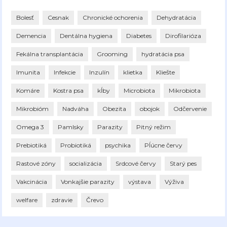
Bolesť
Cesnak
Chronické ochorenia
Dehydratácia
Demencia
Dentálna hygiena
Diabetes
Dirofilarióza
Fekálna transplantácia
Grooming
hydratácia psa
Imunita
Infekcie
Inzulín
klietka
Kliešte
Komáre
Kostra psa
kĺby
Microbiota
Mikrobiota
Mikrobióm
Nadváha
Obezita
obojok
Odčervenie
Omega 3
Pamlsky
Parazity
Pitný režim
Prebiotiká
Probiotiká
psychika
Pĺúcne červy
Rastové zóny
socializácia
Srdcové červy
Starý pes
Vakcinácia
Vonkajšie parazity
výstava
Výživa
welfare
zdravie
Črevo