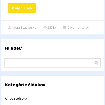
Celý článok
Viera Staviarska
2573x
0
Komentárov
Hľadať
Kategórie článkov
Chovateľstvo