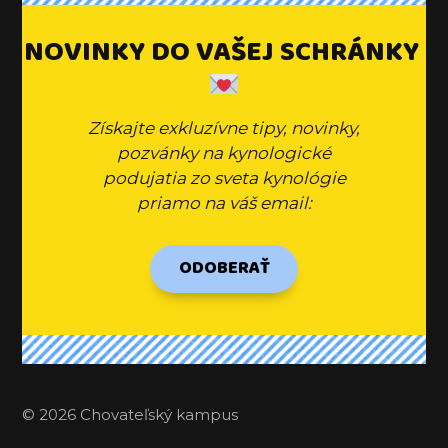
NOVINKY DO VAŠEJ SCHRÁNKY
Získajte exkluzívne tipy, novinky,
pozvánky na kynologické
podujatia zo sveta kynológie
priamo na váš email:
ODOBERAŤ
© 2026 Chovateľský kampus