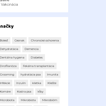
dravie
Vakcinácia
načky
Bolesť
Cesnak
Chronické ochorenia
Dehydratácia
Demencia
Dentálna hygiena
Diabetes
Dirofilarióza
Fekálna transplantácia
Grooming
hydratácia psa
Imunita
Infekcie
Inzulín
klietka
Kliešte
Komáre
Kostra psa
kĺby
Microbiota
Mikrobiota
Mikrobióm