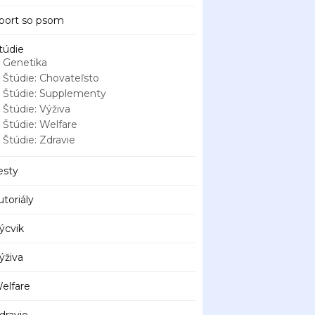
port so psom
túdie
Genetika
Štúdie: Chovateľsto
Štúdie: Supplementy
Štúdie: Výživa
Štúdie: Welfare
Štúdie: Zdravie
esty
utoriály
ýcvik
ýživa
elfare