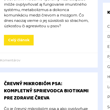
môže ovplyvňovať aj fungovanie imunitného
systému, metabolizmus a dokonca
K
komunikáciu medzi črevom a mozgom. Čo
dnes naozaj vieme o jej súvislosti so strachom,
úzkosťou či agresivitou u psov?
C
D
Celý článok
E
F
0
Komentárov
G
H
ČREVNÝ MIKROBIÓM PSA:
L
KOMPLETNÝ SPRIEVODCA BIOTIKAMI
PRE ZDRAVIE ČREVA
P
S
Čo je črevný mikrobióm psa a ako ovplyvňuje