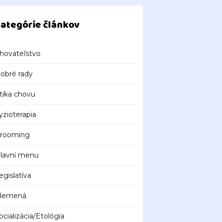
ategórie článkov
hovateľstvo
obré rady
tika chovu
yzioterapia
rooming
lavní menu
egislatíva
lemená
ocializácia/Etológia