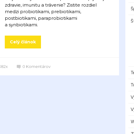
zdravie, imunitu a trávenie? Zistite rozdiel
Š
medzi probiotikami, prebiotikami,
postbiotikami, paraprobiotikami
Š
a synbiotikami.
Celý článok
382x
0
Komentárov
T
T
V
V
W