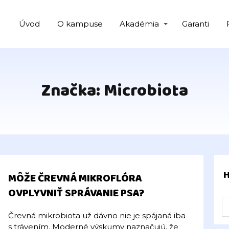
Úvod
O kampuse
Akadémia
Garanti
Značka: Microbiota
MÔŽE ČREVNÁ MIKROFLÓRA
OVPLYVNIŤ SPRÁVANIE PSA?
Črevná mikrobiota už dávno nie je spájaná iba
s trávením. Moderné výskumy naznačujú, že