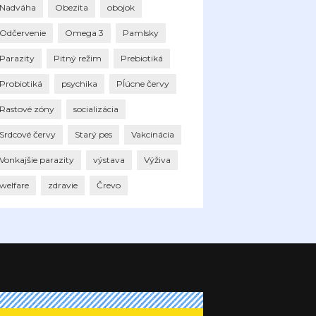
Nadváha
Obezita
obojok
Odčervenie
Omega 3
Pamlsky
Parazity
Pitný režim
Prebiotiká
Probiotiká
psychika
Pĺúcne červy
Rastové zóny
socializácia
Srdcové červy
Starý pes
Vakcinácia
Vonkajšie parazity
výstava
Výživa
welfare
zdravie
Črevo