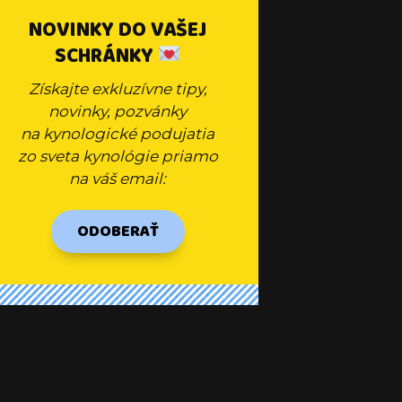
NOVINKY DO VAŠEJ
SCHRÁNKY
Získajte exkluzívne tipy,
novinky, pozvánky
na kynologické podujatia
zo sveta kynológie priamo
na váš email:
ODOBERAŤ