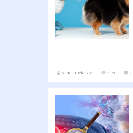
Viera Staviarska
188x