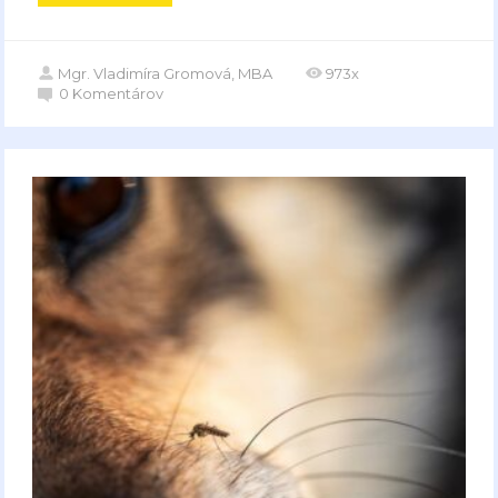
Mgr. Vladimíra Gromová, MBA
973x
0
Komentárov