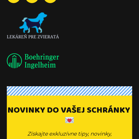
NOVINKY DO VAŠEJ SCHRÁNKY
Získajte exkluzívne tipy, novinky,