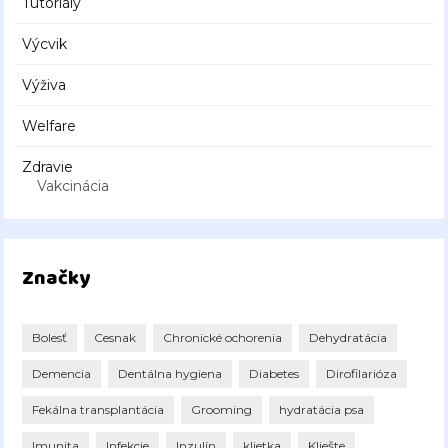
Tutoriály
Výcvik
Výživa
Welfare
Zdravie
Vakcinácia
Značky
Bolesť
Cesnak
Chronické ochorenia
Dehydratácia
Demencia
Dentálna hygiena
Diabetes
Dirofilarióza
Fekálna transplantácia
Grooming
hydratácia psa
Imunita
Infekcie
Inzulín
klietka
Kliešte