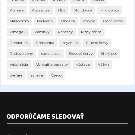
Komáre
Kostra psa
kĺby
Microbiota
Mikrobiota
Mikrobióm
Nadváha
Obezita
obojok
Odčervenie
Omega 3
Pamlsky
Parazity
Pitný režim
Prebiotiká
Probiotiká
psychika
Pĺúcne červy
Rastové zóny
socializácia
Srdcové červy
Starý pes
Vakcinácia
Vonkajšie parazity
výstava
Výživa
welfare
zdravie
Črevo
ODPORÚČAME SLEDOVAŤ