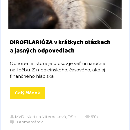
DIROFILARIÓZA v krátkych otázkach
a jasných odpovediach
Ochorenie, ktoré je u psov je veľmi náročné
na liečbu. Z medicínskeho, časového, ako aj
finančného hľadiska...
Celý článok
MVDr.Martina Miterpaková, DSc.
691x
0
Komentárov