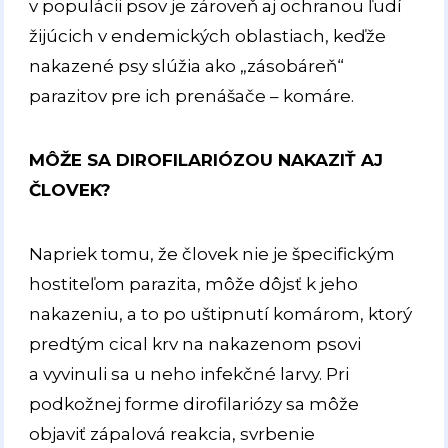
v populácii psov je zároveň aj ochranou ľudí
žijúcich v endemických oblastiach, keďže
nakazené psy slúžia ako „zásobáreň“
parazitov pre ich prenášače – komáre.
MÔŽE SA DIROFILARIÓZOU NAKAZIŤ AJ
ČLOVEK?
Napriek tomu, že človek nie je špecifickým
hostiteľom parazita, môže dôjsť k jeho
nakazeniu, a to po uštipnutí komárom, ktorý
predtým cical krv na nakazenom psovi
a vyvinuli sa u neho infekčné larvy. Pri
podkožnej forme dirofilariózy sa môže
objaviť zápalová reakcia, svrbenie