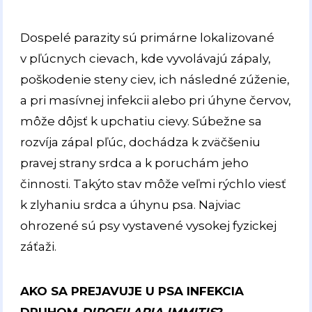
Dospelé parazity sú primárne lokalizované
v pľúcnych cievach, kde vyvolávajú zápaly,
poškodenie steny ciev, ich následné zúženie,
a pri masívnej infekcii alebo pri úhyne červov,
môže dôjsť k upchatiu cievy. Súbežne sa
rozvíja zápal pľúc, dochádza k zväčšeniu
pravej strany srdca a k poruchám jeho
činnosti. Takýto stav môže veľmi rýchlo viesť
k zlyhaniu srdca a úhynu psa. Najviac
ohrozené sú psy vystavené vysokej fyzickej
záťaži.
AKO SA PREJAVUJE U PSA INFEKCIA