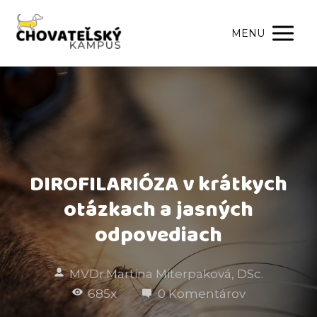
MENU
DIROFILARIÓZA v krátkych
otázkach a jasných
odpovediach
MVDr.Martina Miterpaková, DSc.
685x
0 Komentárov