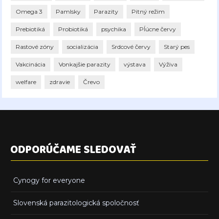
Omega 3
Pamlsky
Parazity
Pitný režim
Prebiotiká
Probiotiká
psychika
Pĺúcne červy
Rastové zóny
socializácia
Srdcové červy
Starý pes
Vakcinácia
Vonkajšie parazity
výstava
Výživa
welfare
zdravie
Črevo
ODPORÚČAME SLEDOVAŤ
Cynogy for everyone
Slovenská parazitologická spoločnosť