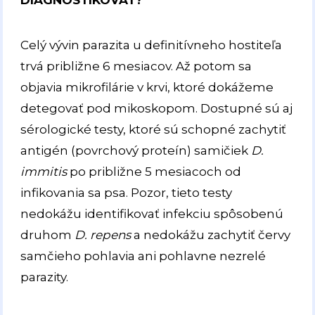
DIAGNOSTIKOVAŤ?
Celý vývin parazita u definitívneho hostiteľa
trvá približne 6 mesiacov. Až potom sa
objavia mikrofilárie v krvi, ktoré dokážeme
detegovať pod mikoskopom. Dostupné sú aj
sérologické testy, ktoré sú schopné zachytiť
antigén (povrchový proteín) samičiek
D.
immitis
po približne 5 mesiacoch od
infikovania sa psa. Pozor, tieto testy
nedokážu identifikovať infekciu spôsobenú
druhom
D. repens
a nedokážu zachytiť červy
samčieho pohlavia ani pohlavne nezrelé
parazity.