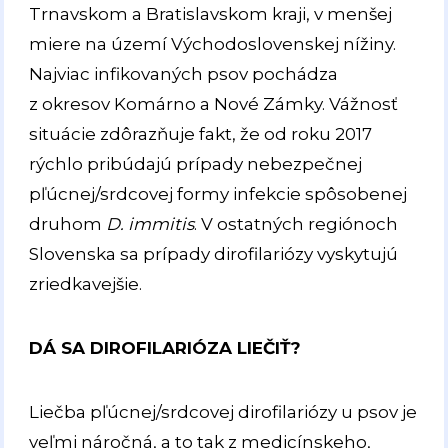
Trnavskom a Bratislavskom kraji, v menšej
miere na území Východoslovenskej nížiny.
Najviac infikovaných psov pochádza
z okresov Komárno a Nové Zámky. Vážnosť
situácie zdôrazňuje fakt, že od roku 2017
rýchlo pribúdajú prípady nebezpečnej
pľúcnej/srdcovej formy infekcie spôsobenej
druhom
D. immitis
. V ostatných regiónoch
Slovenska sa prípady dirofilariózy vyskytujú
zriedkavejšie.
DÁ SA DIROFILARIÓZA LIEČIŤ?
Liečba pľúcnej/srdcovej dirofilariózy u psov je
veľmi náročná, a to tak z medicínskeho,