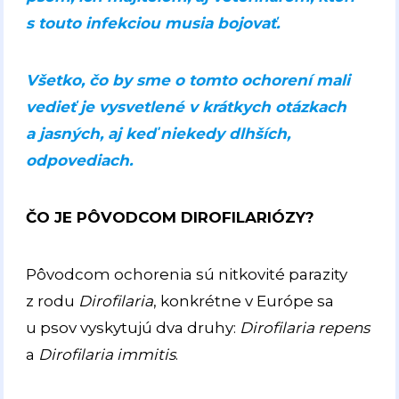
s touto infekciou musia bojovať.
Všetko, čo by sme o tomto ochorení mali
vedieť je vysvetlené v krátkych otázkach
a jasných, aj keď niekedy dlhších,
odpovediach.
ČO JE PÔVODCOM DIROFILARIÓZY?
Pôvodcom ochorenia sú nitkovité parazity
z rodu
Dirofilaria
, konkrétne v Európe sa
u psov vyskytujú dva druhy:
Dirofilaria repens
a
Dirofilaria immitis
.