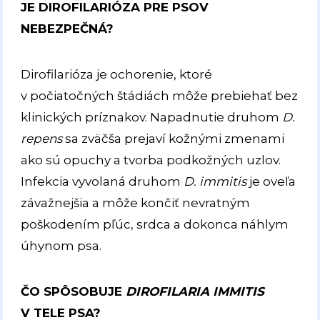
JE DIROFILARIÓZA PRE PSOV
NEBEZPEČNÁ?
Dirofilarióza je ochorenie, ktoré
v počiatočných štádiách môže prebiehať bez
klinických príznakov. Napadnutie druhom
D.
repens
sa zväčša prejaví kožnými zmenami
ako sú opuchy a tvorba podkožných uzlov.
Infekcia vyvolaná druhom
D. immitis
je oveľa
závažnejšia a môže končiť nevratným
poškodením pľúc, srdca a dokonca náhlym
úhynom psa.
ČO SPÔSOBUJE
DIROFILARIA IMMITIS
V TELE PSA?