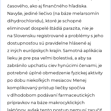
časového, ako aj finančného hľadiska.
Navyše, jediné liečivo (na báze melarsomín
dihydrochloridu), ktoré je schopné
eliminovať dospelé štádiá parazita, nie je
na Slovensku registrované a problémy s jeho
dostupnosťou sú pravidelne hlásené aj
z iných európskych krajín. Samotná aplikácia
lieku je pre psa veľmi bolestivá, a aby sa
zabránilo upchatiu ciev hynúcimi červami, je
potrebné úplné obmedzenie fyzickej aktivity
po dobu niekoľkých mesiacov. Menej
komplikovaný prístup liečby spočíva
v dlhodobom podávaní farmaceutických
prípravkov na báze makrocyklických
laktónov, avšak tento postup nemusí zaručiť