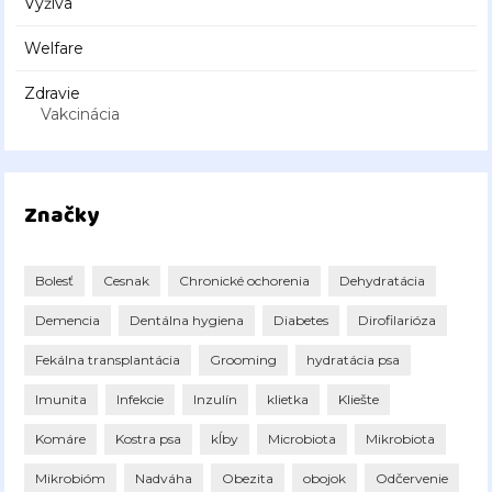
Výživa
Welfare
Zdravie
Vakcinácia
Značky
Bolesť
Cesnak
Chronické ochorenia
Dehydratácia
Demencia
Dentálna hygiena
Diabetes
Dirofilarióza
Fekálna transplantácia
Grooming
hydratácia psa
Imunita
Infekcie
Inzulín
klietka
Kliešte
Komáre
Kostra psa
kĺby
Microbiota
Mikrobiota
Mikrobióm
Nadváha
Obezita
obojok
Odčervenie