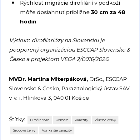
Rýchlosť migrácie dirofilárií v podkoží
môže dosiahnuť približne
30 cm za 48
hodín
.
Výskum dirofilariózy na Slovensku je
podporený organizáciou ESCCAP Slovensko
&
Česko a projektom VEGA 2/0016/2026.
MVDr. Martina Miterpáková,
DrSc., ESCCAP
Slovensko & Česko, Parazitologický ústav SAV,
v. v. i., Hlinkova 3, 040 01 Košice
Štítky:
Dirofilarióza
Komáre
Parazity
Pĺúcne červy
Srdcové červy
Vonkajšie parazity