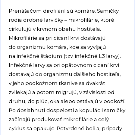
Prenášačom dirofilárií sú komáre. Samičky
rodia drobné larvičky – mikrofilárie, ktoré
cirkulujú v krvnom obehu hostiteľa.
Mikrofilárie sa pri cicaní krvi dostávajú
do organizmu komára, kde sa vyvíjajú
na infekčné štádium (tzv. infekčné L3 larvy).
Infekčné larvy sa pri opätovnom cicaní krvi
dostávajú do organizmu ďalšieho hostiteľa,
v jeho podkožnom tkanive sa dvakrát
zvliekajú a potom migrujú, v závislosti od
druhu, do pľúc, oka alebo ostávajú v podkoží.
Po dosiahnutí dospelosti a kopulácii samičky
začínajú produkovať mikrofilárie a celý
cyklus sa opakuje. Potvrdené boli aj prípady