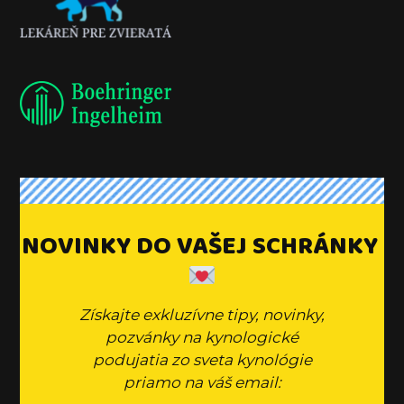
NOVINKY DO VAŠEJ SCHRÁNKY
Získajte exkluzívne tipy, novinky,
pozvánky na kynologické
podujatia zo sveta kynológie
priamo na váš email: