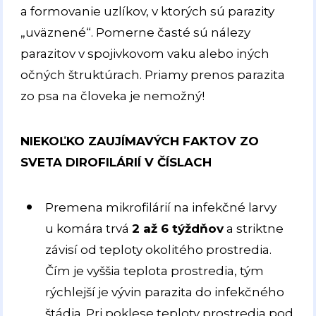
a formovanie uzlíkov, v ktorých sú parazity
„uväznené“. Pomerne časté sú nálezy
parazitov v spojivkovom vaku alebo iných
očných štruktúrach. Priamy prenos parazita
zo psa na človeka je nemožný!
NIEKOĽKO ZAUJÍMAVÝCH FAKTOV ZO
SVETA DIROFILÁRIÍ V ČÍSLACH
Premena mikrofilárií na infekčné larvy
u komára trvá
2 až 6 týždňov
a striktne
závisí od teploty okolitého prostredia.
Čím je vyššia teplota prostredia, tým
rýchlejší je vývin parazita do infekčného
štádia. Pri poklese teploty prostredia pod