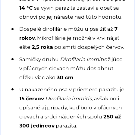
14 °C
sa vývin parazita zastaví a opäť sa
obnoví po jej náraste nad túto hodnotu.
Dospelé dirofilárie môžu u psa žiť až
7
rokov
. Mikrofilárie je možné v krvi nájsť
ešte
2,5 roka
po smrti dospelých červov.
Samičky druhu
Dirofilaria immitis
žijúce
v pľúcnych cievach môžu dosiahnuť
dĺžku viac ako
30 cm
.
U nakazeného psa v priemere parazituje
15 červov
Dirofilaria immitis
, avšak boli
opísané aj prípady, keď bolo v pľúcnych
cievach a srdci nájdených spolu
250 až
300 jedincov
parazita.