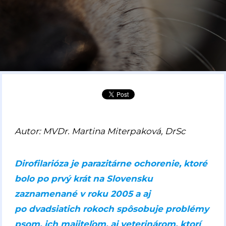
Autor: MVDr. Martina Miterpaková, DrSc
Dirofilarióza je parazitárne ochorenie, ktoré
bolo po prvý krát na Slovensku
zaznamenané v roku 2005 a aj
po dvadsiatich rokoch spôsobuje problémy
psom, ich majiteľom, aj veterinárom, ktorí