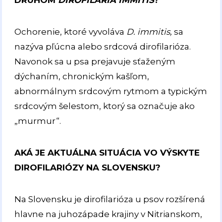
DRUHOM
DIROFILARIA IMMITIS
?
Ochorenie, ktoré vyvoláva
D. immitis,
sa
nazýva pľúcna alebo srdcová dirofilarióza.
Navonok sa u psa prejavuje sťaženým
dýchaním, chronickým kašľom,
abnormálnym srdcovým rytmom a typickým
srdcovým šelestom, ktorý sa označuje ako
„murmur“.
AKÁ JE AKTUÁLNA SITUÁCIA VO VÝSKYTE
DIROFILARIÓZY NA SLOVENSKU?
Na Slovensku je dirofilarióza u psov rozšírená
hlavne na juhozápade krajiny v Nitrianskom,