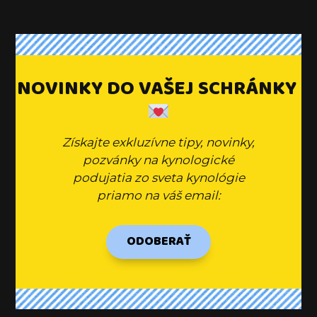
NOVINKY DO VAŠEJ SCHRÁNKY
Získajte exkluzívne tipy, novinky,
pozvánky na kynologické
podujatia zo sveta kynológie
priamo na váš email:
ODOBERAŤ