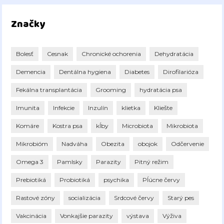
Značky
Bolesť
Cesnak
Chronické ochorenia
Dehydratácia
Demencia
Dentálna hygiena
Diabetes
Dirofilarióza
Fekálna transplantácia
Grooming
hydratácia psa
Imunita
Infekcie
Inzulín
klietka
Kliešte
Komáre
Kostra psa
kĺby
Microbiota
Mikrobiota
Mikrobióm
Nadváha
Obezita
obojok
Odčervenie
Omega 3
Pamlsky
Parazity
Pitný režim
Prebiotiká
Probiotiká
psychika
Pĺúcne červy
Rastové zóny
socializácia
Srdcové červy
Starý pes
Vakcinácia
Vonkajšie parazity
výstava
Výživa