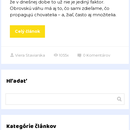
že v dnešnej dobe to už nie je jediný faktor.
Obrovskú váhu má aj to, čo sami zdieľame, čo
propagujú chovatelia – a, žiaľ, často aj množitelia.
Celý článok
Viera Staviarska
1055x
0
Komentárov
Hľadať
Kategórie článkov