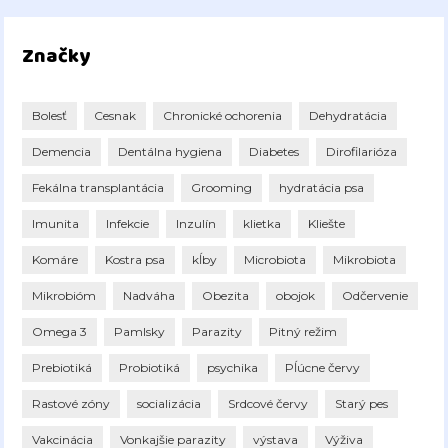
Značky
Bolesť
Cesnak
Chronické ochorenia
Dehydratácia
Demencia
Dentálna hygiena
Diabetes
Dirofilarióza
Fekálna transplantácia
Grooming
hydratácia psa
Imunita
Infekcie
Inzulín
klietka
Kliešte
Komáre
Kostra psa
kĺby
Microbiota
Mikrobiota
Mikrobióm
Nadváha
Obezita
obojok
Odčervenie
Omega 3
Pamlsky
Parazity
Pitný režim
Prebiotiká
Probiotiká
psychika
Pĺúcne červy
Rastové zóny
socializácia
Srdcové červy
Starý pes
Vakcinácia
Vonkajšie parazity
výstava
Výživa