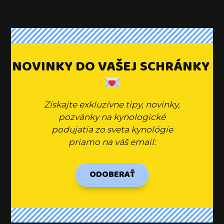
NOVINKY DO VAŠEJ SCHRÁNKY
Získajte exkluzívne tipy, novinky,
pozvánky na kynologické
podujatia zo sveta kynológie
priamo na váš email:
ODOBERAŤ