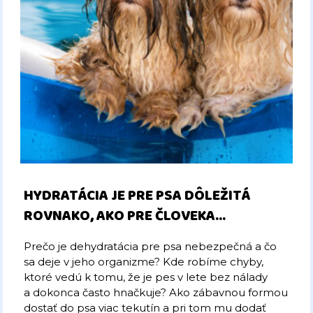
HYDRATÁCIA JE PRE PSA DÔLEŽITÁ
ROVNAKO, AKO PRE ČLOVEKA…
Prečo je dehydratácia pre psa nebezpečná a čo
sa deje v jeho organizme? Kde robíme chyby,
ktoré vedú k tomu, že je pes v lete bez nálady
a dokonca často hnačkuje? Ako zábavnou formou
dostať do psa viac tekutín a pri tom mu dodať