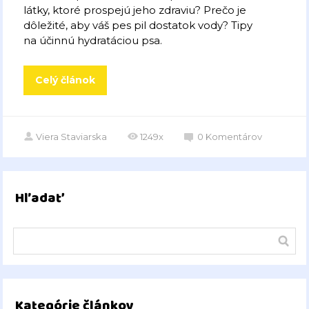
látky, ktoré prospejú jeho zdraviu? Prečo je
dôležité, aby váš pes pil dostatok vody? Tipy
na účinnú hydratáciou psa.
Celý článok
Viera Staviarska
1249x
0
Komentárov
Hľadať
Kategórie článkov