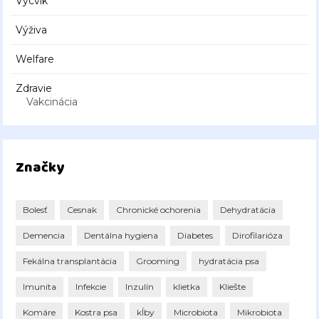
Výcvik
Výživa
Welfare
Zdravie
Vakcinácia
Značky
Bolesť
Cesnak
Chronické ochorenia
Dehydratácia
Demencia
Dentálna hygiena
Diabetes
Dirofilarióza
Fekálna transplantácia
Grooming
hydratácia psa
Imunita
Infekcie
Inzulín
klietka
Kliešte
Komáre
Kostra psa
kĺby
Microbiota
Mikrobiota