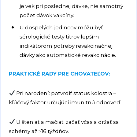
je vek pri poslednej dávke, nie samotný
počet dávok vakcíny.
U dospelých jedincov môžu byť
sérologické testy titrov lepším
indikátorom potreby revakcinačnej
dávky ako automatické revakcinácie.
PRAKTICKÉ RADY PRE CHOVATEĽOV:
Pri narodení: potvrdiť status kolostra –
kľúčový faktor určujúci imunitnú odpoveď.
U šteniat a mačiat: začať včas a držať sa
schémy až ≥16 týždňov.