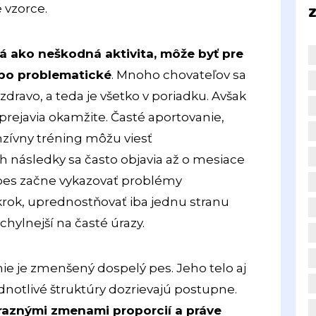
 vzorce.
Z
rá ako neškodná aktivita, môže byť pre
bo problematické
. Mnoho chovateľov sa
 zdravo, a teda je všetko v poriadku. Avšak
rejavia okamžite. Časté aportovanie,
zívny tréning môžu viesť
 následky sa často objavia až o mesiace
a pes začne vykazovať problémy
krok, uprednostňovať iba jednu stranu
áchylnejší na časté úrazy.
nie je zmenšený dospelý pes. Jeho telo aj
jednotlivé štruktúry dozrievajú postupne.
raznými zmenami proporcií a práve