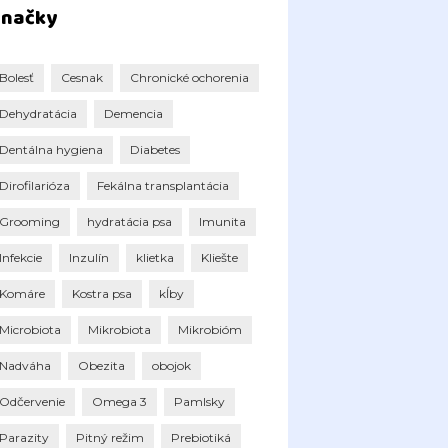
načky
Bolesť
Cesnak
Chronické ochorenia
Dehydratácia
Demencia
Dentálna hygiena
Diabetes
Dirofilarióza
Fekálna transplantácia
Grooming
hydratácia psa
Imunita
Infekcie
Inzulín
klietka
Kliešte
Komáre
Kostra psa
kĺby
Microbiota
Mikrobiota
Mikrobióm
Nadváha
Obezita
obojok
Odčervenie
Omega 3
Pamlsky
Parazity
Pitný režim
Prebiotiká