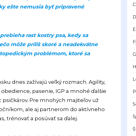
C
čky ešte nemusia byť pripravené
D
E
prebieha rast kostry psa, kedy sa
F
rečo môže príliš skoré a neadekvátne
 ortopedickým problémom, ktoré sa
G
H
L
sku dnes zažívajú veľký rozmach. Agility,
, obedience, pasenie, IGP a mnohé ďalšie
P
iac psičkárov. Pre mnohých majiteľov už
S
ločníkom, ale aj partnerom do aktívneho
Š
as, trénovať a posúvať sa ďalej.
Š