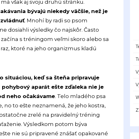
 má však aj svoju druhú stránku.
akávania bývajú niekedy väčšie, než je
zvládnuť
. Mnohí by radi so psom
lne dosiahli výsledky čo najskôr. Často
začína s tréningom veľmi skoro alebo sa
T
naraz, ktoré na jeho organizmus kladú
T
V
o situáciou, keď sa šteňa pripravuje
V
o pohybový aparát ešte zďaleka nie je
ú od neho očakávame
. Telo mladého psa
W
e, no to ešte neznamená, že jeho kostra,
Z
ostatočne zrelé na pravidelný tréning
aťaženie. Výsledkom potom býva
 ešte nie sú pripravené znášať opakované