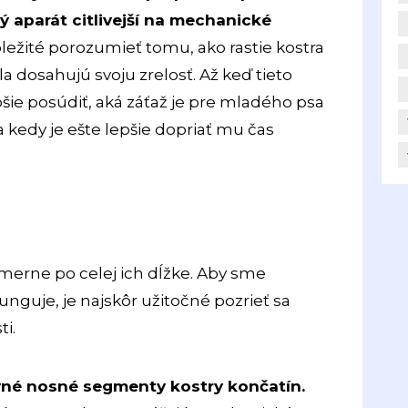
 aparát citlivejší na mechanické
ležité porozumieť tomu, ako rastie kostra
la dosahujú svoju zrelosť. Až keď tieto
ie posúdiť, aká záťaž je pre mladého psa
kedy je ešte lepšie dopriať mu čas
merne po celej ich dĺžke. Aby sme
unguje, je najskôr užitočné pozrieť sa
i.
avné nosné segmenty kostry končatín.