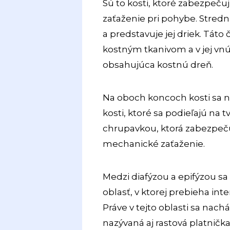
Sú to kosti, ktoré zabezpeč
zaťaženie pri pohybe. Stredn
a predstavuje jej driek. Tát
kostným tkanivom a v jej vn
obsahujúca kostnú dreň.
Na oboch koncoch kosti sa 
kosti, ktoré sa podieľajú na 
chrupavkou, ktorá zabezpeču
mechanické zaťaženie.
Medzi diafýzou a epifýzou s
oblasť, v ktorej prebieha int
Práve v tejto oblasti sa nach
nazývaná aj rastová platnička