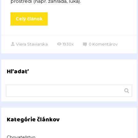
prostredí (napr. záhrada, lúka).
Celý článok
Viera Staviarska
1930x
0
Komentárov
Hľadať
Kategórie článkov
Chovateľstvo