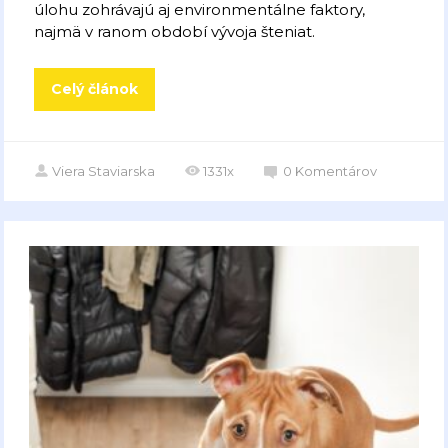
úlohu zohrávajú aj environmentálne faktory,
najmä v ranom období vývoja šteniat.
Celý článok
Viera Staviarska
1331x
0
Komentárov