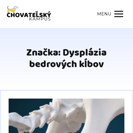
MENU
Značka: Dysplázia
bedrových kĺbov