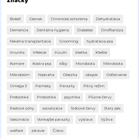
Značky
Bolesť
Cesnak
Chronické ochorenia
Dehydratácia
Demencia
Dentálna hygiena
Diabetes
Dirofilarióza
Fekálna transplantácia
Grooming
hydratácia psa
Imunita
Infekcie
Inzulín
klietka
Kliešte
Komáre
Kostra psa
kĺby
Microbiota
Mikrobiota
Mikrobióm
Nadváha
Obezita
obojok
Odčervenie
Omega 3
Pamlsky
Parazity
Pitný režim
Prebiotiká
Probiotiká
psychika
Pĺúcne červy
Rastové zóny
socializácia
Srdcové červy
Starý pes
Vakcinácia
Vonkajšie parazity
výstava
Výživa
welfare
zdravie
Črevo