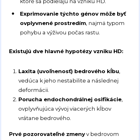
ktoré sa podieľajú na vzniku HD.
Exprimovanie týchto génov môže byť
ovplyvnené prostredím
, najmä typom
pohybu a výživou počas rastu.
Existujú dve hlavné hypotézy vzniku HD:
Laxita (uvoľnenosť) bedrového kĺbu
,
vedúca k jeho nestabilite a následnej
deformácii.
Porucha endochondrálnej osifikácie
,
ovplyvňujúca vývoj viacerých kĺbov
vrátane bedrového.
Prvé pozorovateľné zmeny
v bedrovom