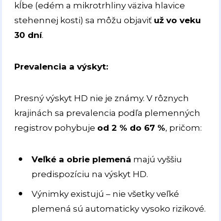
kĺbe (edém a mikrotrhliny väziva hlavice
stehennej kosti) sa môžu objaviť
už vo veku
30 dní
.
Prevalencia a výskyt:
Presný výskyt HD nie je známy. V rôznych
krajinách sa prevalencia podľa plemenných
registrov pohybuje
od 2 % do 67 %
, pričom:
Veľké a obrie plemená
majú vyššiu
predispozíciu na výskyt HD.
Výnimky existujú – nie všetky veľké
plemená sú automaticky vysoko rizikové.