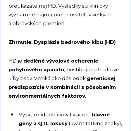
preukázateľnej HD. Výsledky sú klinicky
významné najmä pre chovateľov veľkých
a obrovských plemien.
Zhrnutie: Dysplázia bedrového kĺbu (HD)
HD je
dedičné vývojové ochorenie
pohybového aparátu
, postihujúce bedrové
kĺby psov. Vzniká ako dôsledok
genetickej
predispozície v kombinácii s pôsobením
environmentálnych faktorov
.
Výskum identifikoval viaceré
hlavné
gény a QTL lokusy
(kvantitatívne znaky),