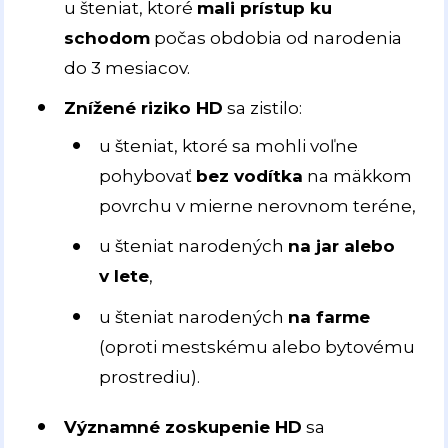
u šteniat, ktoré
mali prístup ku
schodom
počas obdobia od narodenia
do 3 mesiacov.
Znížené riziko HD
sa zistilo:
u šteniat, ktoré sa mohli voľne
pohybovať
bez vodítka
na mäkkom
povrchu v mierne nerovnom teréne,
u šteniat narodených
na jar alebo
v lete
,
u šteniat narodených
na farme
(oproti mestskému alebo bytovému
prostrediu).
Významné zoskupenie HD
sa