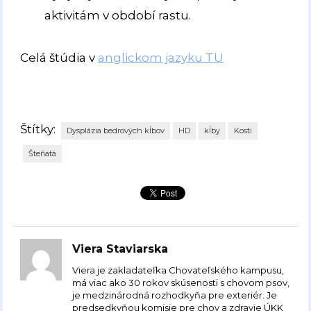
aktivitám v období rastu.
Celá štúdia v
anglickom jazyku TU
Štítky:
Dysplázia bedrových kĺbov
HD
kĺby
Kosti
Šteňatá
Viera Staviarska
Viera je zakladateľka Chovateľského kampusu,
má viac ako 30 rokov skúsenosti s chovom psov,
je medzinárodná rozhodkyňa pre exteriér. Je
predsedkyňou komisie pre chov a zdravie ÚKK