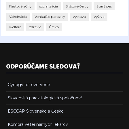
Rastové zóny
socializácia
Srdcové červy
Starý pes
Vakcinácia
Vonkajšie parazity
výstava
Výživa
welfare
zdravie
Črevo
ODPORÚČAME SLEDOVAŤ
Cynogy for everyone
Slovenská parazitologická spoločnosť
ESCCAP Slovensko a Česko
Komora veterinárnych lekárov