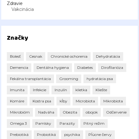
Zdravie
Vakcinácia
Značky
Bolesť
Cesnak
Chronické ochorenia
Dehydratácia
Demencia
Dentálna hygiena
Diabetes
Dirofilarióza
Fekálna transplantácia
Grooming
hydratácia psa
Imunita
Infekcie
Inzulín
klietka
Kliešte
Komáre
Kostra psa
kĺby
Microbiota
Mikrobiota
Mikrobióm
Nadváha
Obezita
obojok
Odčervenie
Omega 3
Pamlsky
Parazity
Pitný režim
Prebiotiká
Probiotiká
psychika
Pĺúcne červy