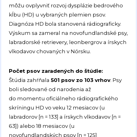
môžu ovplyvniť rozvoj dysplázie bedrového
kĺbu (HD) u vybraných plemien psov.
Diagnóza HD bola stanovená rádiograficky.
Výskum sa zameral na novofundlandské psy,
labradorské retrievery, leonbergrov a írskych
vlkodavov chovaných v Nórsku.
Počet psov zaradených do štúdie:
Štúdia zahŕňala
501 psov zo 103 vrhov
. Psy
boli sledované od narodenia až
do momentu oficiálneho rádiografického
skríningu HD vo veku 12 mesiacov (u
labradorov [n = 133] a írskych vlkodavov [n =
63]) alebo 18 mesiacov (u
novofundlandských psov [n = 125]