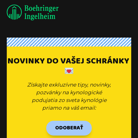
NOVINKY DO VAŠEJ SCHRÁNKY
Získajte exkluzívne tipy, novinky,
pozvánky na kynologické
podujatia zo sveta kynológie
priamo na váš email:
ODOBERAŤ