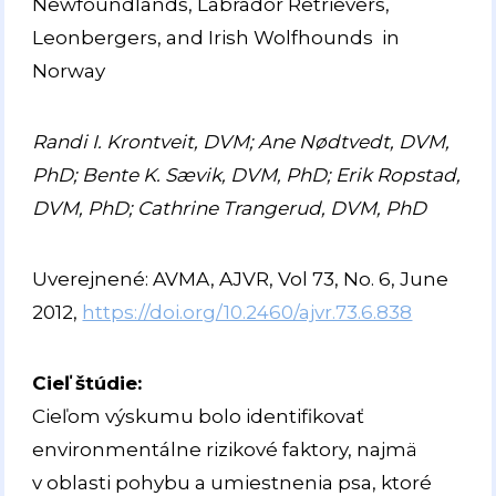
Newfoundlands, Labrador Retrievers,
Leonbergers, and Irish Wolfhounds in
Norway
Randi I. Krontveit, DVM; Ane Nødtvedt, DVM,
PhD; Bente K. Sævik, DVM, PhD; Erik Ropstad,
DVM, PhD; Cathrine Trangerud, DVM, PhD
Uverejnené: AVMA, AJVR, Vol 73, No. 6, June
2012,
https://doi.org/10.2460/ajvr.73.6.838
Cieľ štúdie:
Cieľom výskumu bolo identifikovať
environmentálne rizikové faktory, najmä
v oblasti pohybu a umiestnenia psa, ktoré