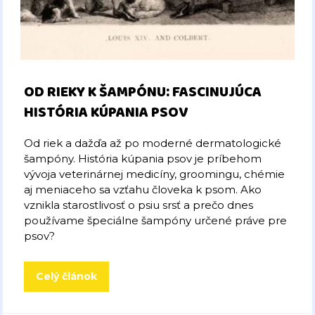
OD RIEKY K ŠAMPÓNU: FASCINUJÚCA
HISTÓRIA KÚPANIA PSOV
Od riek a dažďa až po moderné dermatologické
šampóny. História kúpania psov je príbehom
vývoja veterinárnej medicíny, groomingu, chémie
aj meniaceho sa vzťahu človeka k psom. Ako
vznikla starostlivosť o psiu srsť a prečo dnes
používame špeciálne šampóny určené práve pre
psov?
Celý článok