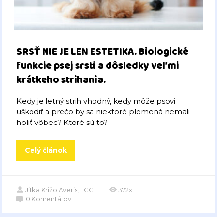
SRSŤ NIE JE LEN ESTETIKA. Biologické
funkcie psej srsti a dôsledky veľmi
krátkeho strihania.
Kedy je letný strih vhodný, kedy môže psovi
uškodiť a prečo by sa niektoré plemená nemali
holiť vôbec? Ktoré sú to?
Celý článok
Jitka Križo Averis, LCGI
372x
0
Komentárov