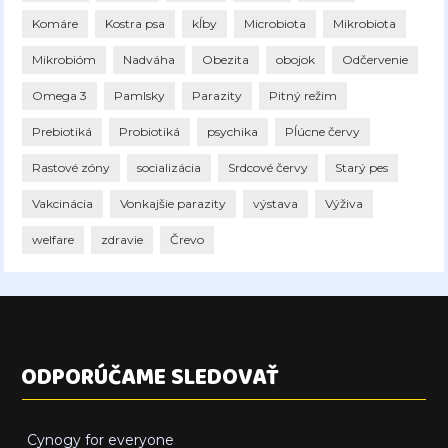
Komáre
Kostra psa
kĺby
Microbiota
Mikrobiota
Mikrobióm
Nadváha
Obezita
obojok
Odčervenie
Omega 3
Pamlsky
Parazity
Pitný režim
Prebiotiká
Probiotiká
psychika
Pĺúcne červy
Rastové zóny
socializácia
Srdcové červy
Starý pes
Vakcinácia
Vonkajšie parazity
výstava
Výživa
welfare
zdravie
Črevo
ODPORÚČAME SLEDOVAŤ
Cynogy for everyone