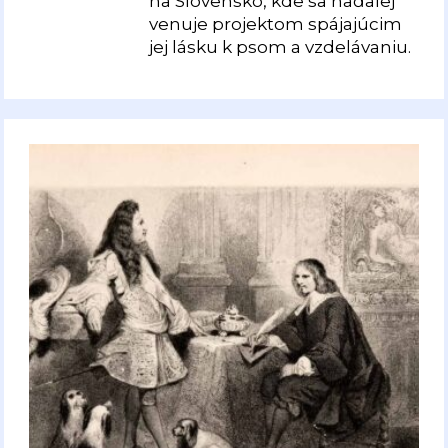
na Slovensko, kde sa naďalej
venuje projektom spájajúcim
jej lásku k psom a vzdelávaniu.