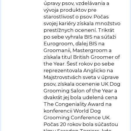
úpravy psov, vzdelávania a
vývoja produktov pre
starostlivosť o psov. Počas
svojej kariéry získala množstvo
prestížnych ocenení. Trikrát
po sebe vyhrala BIS na súťaži
Eurogroom, ďalej BIS na
Groomanii, Mastergroom a
získala titul British Groomer of
the Year. Šesť rokov po sebe
reprezentovala Anglicko na
Majstrovstvách sveta v úprave
psov, získala ocenenie UK Dog
Grooming Salon of the Year a
dvakrát jej bola udelená cena
The Congeniality Award na
konferencii World Dog
Grooming Conference UK.
Počas 20 rokov bola súčasťou
tímu Saredon Terriers, kde