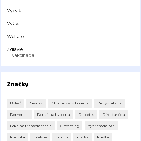
Výcvik
Výživa
Welfare
Zdravie
Vakcinácia
Značky
Bolesť
Cesnak
Chronické ochorenia
Dehydratácia
Demencia
Dentálna hygiena
Diabetes
Dirofilarióza
Fekálna transplantácia
Grooming
hydratácia psa
Imunita
Infekcie
Inzulín
klietka
Kliešte