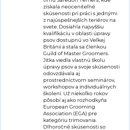
získala neoceniteľné
skúsenosti pri práci s jednými
z najúspešnejších teriérov na
svete. Dosiahla najvyššiu
kvalifikáciu v oblasti úpravy
psov dostupnú vo Veľkej
Británii a stala sa členkou
Guild of Master Groomers.
Jitka viedla vlastnú školu
úpravy psov a svoje skúsenosti
odovzdávala aj
prostredníctvom seminárov,
workshopov a individuálnych
školení. Už niekoľko rokov
pôsobí aj ako rozhodkyňa
European Grooming
Association (EGA) pre
kategóriu trimovania.
Dlhoročné skúsenosti so