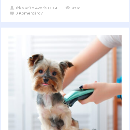
Jitka Križo Averis, LCGI
369x
0
Komentárov