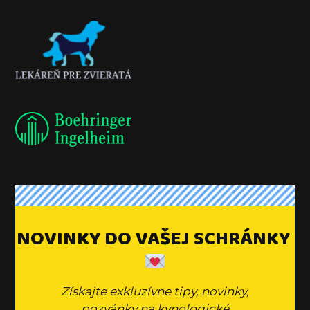
NOVINKY DO VAŠEJ SCHRÁNKY
Získajte exkluzívne tipy, novinky,
pozvánky na kynologické