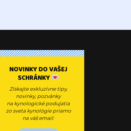
NOVINKY DO VAŠEJ
SCHRÁNKY
Získajte exkluzívne tipy,
novinky, pozvánky
na kynologické podujatia
zo sveta kynológie priamo
na váš email: