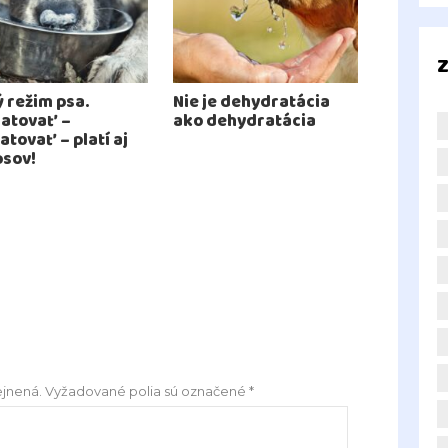
Z
ý režim psa.
Nie je dehydratácia
atovať –
ako dehydratácia
atovať – platí aj
psov!
jnená.
Vyžadované polia sú označené
*