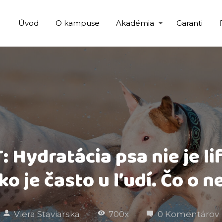
Úvod
O kampuse
Akadémia
Garanti
 Hydratácia psa nie je li
ko je často u ľudí. Čo o ne
Viera Staviarska
700x
0 Komentárov