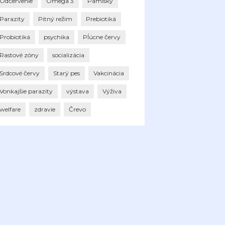
Odčervenie
Omega 3
Pamlsky
Parazity
Pitný režim
Prebiotiká
Probiotiká
psychika
Pĺúcne červy
Rastové zóny
socializácia
Srdcové červy
Starý pes
Vakcinácia
Vonkajšie parazity
výstava
Výživa
welfare
zdravie
Črevo