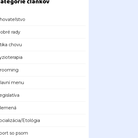
ategórie článkov
hovateľstvo
obré rady
tika chovu
yzioterapia
rooming
lavní menu
egislatíva
lemená
ocializácia/Etológia
port so psom