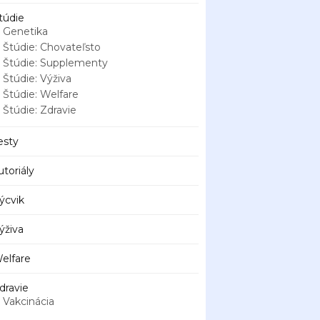
túdie
Genetika
Štúdie: Chovateľsto
Štúdie: Supplementy
Štúdie: Výživa
Štúdie: Welfare
Štúdie: Zdravie
esty
utoriály
ýcvik
ýživa
elfare
dravie
Vakcinácia