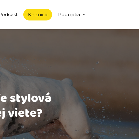
Podcast
Knižnica
Podujatia
fe stylová
j viete?