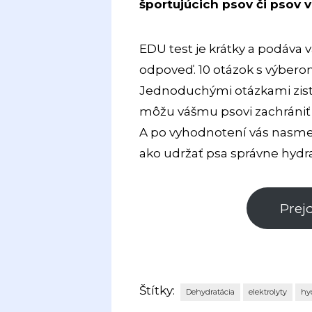
športujúcich psov či psov 
EDU test je krátky a podáva
odpoveď. 10 otázok s výber
Jednoduchými otázkami zistí
môžu vášmu psovi zachrániť 
A po vyhodnotení vás nasmer
ako udržať psa správne hydr
Prej
Štítky:
Dehydratácia
elektrolyty
hy