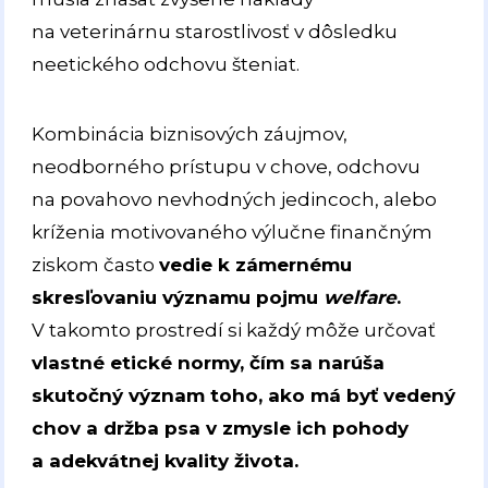
na veterinárnu starostlivosť v dôsledku
neetického odchovu šteniat.
Kombinácia biznisových záujmov,
neodborného prístupu v chove, odchovu
na povahovo nevhodných jedincoch, alebo
kríženia motivovaného výlučne finančným
ziskom často
vedie k zámernému
skresľovaniu významu pojmu
welfare
.
V takomto prostredí si každý môže určovať
vlastné etické normy, čím sa narúša
skutočný význam toho, ako má byť vedený
chov a držba psa v zmysle ich pohody
a adekvátnej kvality života.