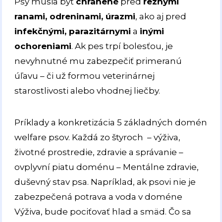
Psy musia byť
chránené
pred
reznými
ranami, odreninami, úrazmi
, ako aj pred
infekčnými, parazitárnymi
a
inými
ochoreniami
. Ak pes trpí bolesťou, je
nevyhnutné mu zabezpečiť primeranú
úľavu – či už formou veterinárnej
starostlivosti alebo vhodnej liečby.
Príklady a konkretizácia 5 základných domén
welfare psov. Každá zo štyroch – výživa,
životné prostredie, zdravie a správanie –
ovplyvní piatu doménu – Mentálne zdravie,
duševný stav psa. Napríklad, ak psovi nie je
zabezpečená potrava a voda v doméne
Výživa, bude pociťovať hlad a smäd. Čo sa