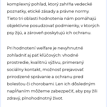
komplexný pohľad, ktorý zahŕňa vedecké
poznatky, etické zásady a právne normy.
Tieto tri oblasti hodnotenia nám pomáhajú
objektívne posudzovať podmienky, v ktorých
psy žijú, a zároveň poskytujú ich ochranu.
Pri hodnotení welfare je nevyhnutné
zohľadniť aj päť kľúčových: vhodné
prostredie, kvalitnú výživu, primeraný
sociálny kontakt, možnosť prejavovať
prirodzené správanie a ochranu pred
bolesťou či chorobami. Len ich dôsledným
napĺňaním môžeme zabezpečiť, aby psy žili
zdravý, plnohodnotný život.