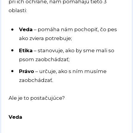
pri ich ochrane, nám pomáhajú tieto 3
oblasti:
Veda
– pomáha nám pochopiť, čo pes
ako zviera potrebuje;
Etika
– stanovuje, ako by sme mali so
psom zaobchádzať;
Právo
– určuje, ako s ním musíme
zaobchádzať.
Ale je to postačujúce?
Veda