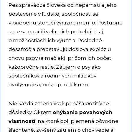
Pes sprevádza človeka od nepamäti a jeho
postavenie v ľudskej spoločnosti sa
v priebehu storočí výrazne menilo. Postupne
sme sa naučili veľa o ich potrebách aj
o možnostiach ich využitia. Posledné
desaťročia predstavujú doslova explóziu
chovu psov (a mačiek), pričom ich počet
každoročne rastie. Záujem o psy ako
spoločníkov a rodinných miláčikov
ovplyvňuje aj prístup ľudí k nim.
Nie každá zmena však prináša pozitívne
dôsledky. Okrem
ohýbania povahových
vlastností
, na ktoré boli plemená pôvodne
šľachtené, zvýšený záujem o chov vedie aj