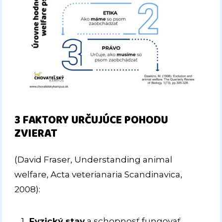
3 FAKTORY URČUJÚCE POHODU
ZVIERAT
(David Fraser, Understanding animal
welfare, Acta veterianaria Scandinavica,
2008):
Fyzický stav
a schopnosť fungovať