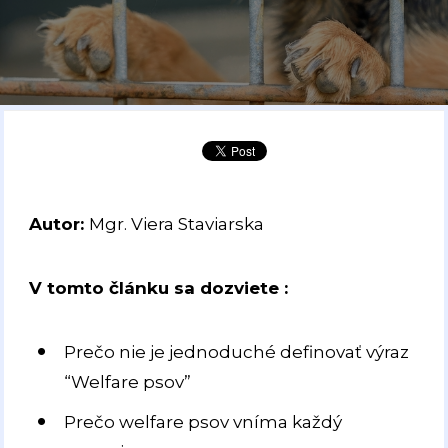
Autor:
Mgr. Viera Staviarska
V tomto článku sa dozviete :
Prečo nie je jednoduché definovať výraz
“Welfare psov”
Prečo welfare psov vníma každý