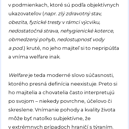
v podmienkach, ktoré sú podľa objektívnych
ukazovateľov (
napr. zlý zdravotný stav,
obezita, fyzické tresty v rámci výcviku,
nedostatočná strava, nehygienické koterce,
obmedzený pohyb, nedostupnosť vody
a pod.
) kruté, no jeho majiteľ si to nepripúšťa
a vníma welfare inak.
Welfare
je teda moderné slovo súčasnosti,
ktorého presná definícia neexistuje. Preto si
ho majitelia a chovatelia často interpretujú
po svojom – niekedy povrchne, účelovo či
skreslene. Vnímanie pohody a kvality života
môže byť natoľko subjektívne, že
v extrémnych prípadoch hraničí s týraním.