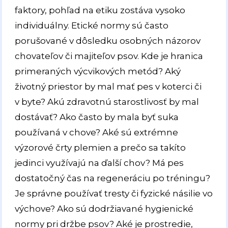
faktory, pohľad na etiku zostáva vysoko
individuálny. Etické normy sú často
porušované v dôsledku osobných názorov
chovateľov či majiteľov psov. Kde je hranica
primeraných výcvikových metód? Aký
životný priestor by mal mať pes v koterci či
v byte? Akú zdravotnú starostlivosť by mal
dostávať? Ako často by mala byť suka
používaná v chove? Aké sú extrémne
výzorové črty plemien a prečo sa takíto
jedinci využívajú na ďalší chov? Má pes
dostatočný čas na regeneráciu po tréningu?
Je správne používať tresty či fyzické násilie vo
výchove? Ako sú dodržiavané hygienické
normy pri držbe psov? Aké je prostredie,