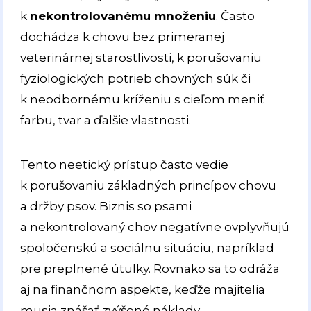
k
nekontrolovanému množeniu
. Často
dochádza k chovu bez primeranej
veterinárnej starostlivosti, k porušovaniu
fyziologických potrieb chovných súk či
k neodbornému kríženiu s cieľom meniť
farbu, tvar a ďalšie vlastnosti.
Tento neetický prístup často vedie
k porušovaniu základných princípov chovu
a držby psov. Biznis so psami
a nekontrolovaný chov negatívne ovplyvňujú
spoločenskú a sociálnu situáciu, napríklad
pre preplnené útulky. Rovnako sa to odráža
aj na finančnom aspekte, keďže majitelia
musia znášať zvýšené náklady