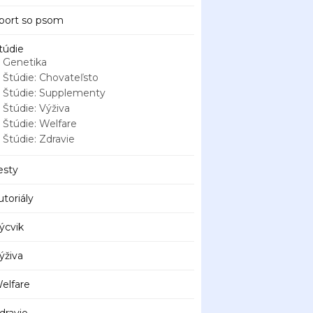
port so psom
túdie
Genetika
Štúdie: Chovateľsto
Štúdie: Supplementy
Štúdie: Výživa
Štúdie: Welfare
Štúdie: Zdravie
esty
utoriály
ýcvik
ýživa
elfare