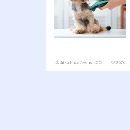
Jitka Križo Averis, LCGI
367x