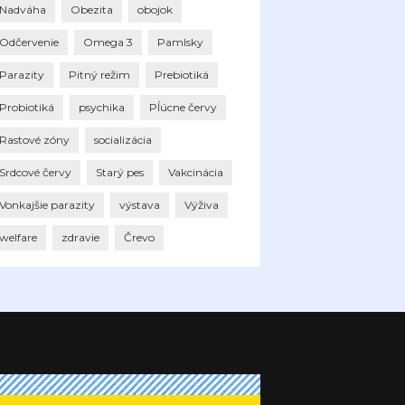
Nadváha
Obezita
obojok
Odčervenie
Omega 3
Pamlsky
Parazity
Pitný režim
Prebiotiká
Probiotiká
psychika
Pĺúcne červy
Rastové zóny
socializácia
Srdcové červy
Starý pes
Vakcinácia
Vonkajšie parazity
výstava
Výživa
welfare
zdravie
Črevo