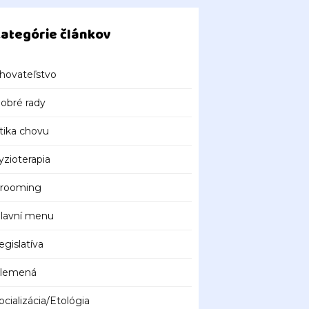
ategórie článkov
hovateľstvo
obré rady
tika chovu
yzioterapia
rooming
lavní menu
egislatíva
lemená
ocializácia/Etológia