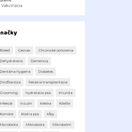
dravie
Vakcinácia
načky
Bolesť
Cesnak
Chronické ochorenia
Dehydratácia
Demencia
Dentálna hygiena
Diabetes
Dirofilarióza
Fekálna transplantácia
Grooming
hydratácia psa
Imunita
Infekcie
Inzulín
klietka
Kliešte
Komáre
Kostra psa
kĺby
Microbiota
Mikrobiota
Mikrobióm