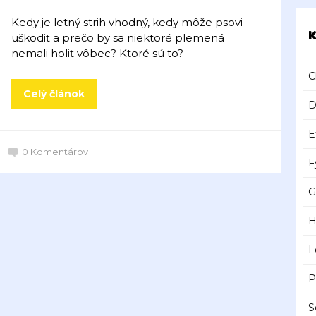
Kedy je letný strih vhodný, kedy môže psovi
K
uškodiť a prečo by sa niektoré plemená
nemali holiť vôbec? Ktoré sú to?
C
Celý článok
D
E
0
Komentárov
F
G
H
L
P
S