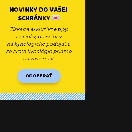
NOVINKY DO VAŠEJ
SCHRÁNKY
Získajte exkluzívne tipy,
novinky, pozvánky
na kynologické podujatia
zo sveta kynológie priamo
na váš email:
ODOBERAŤ